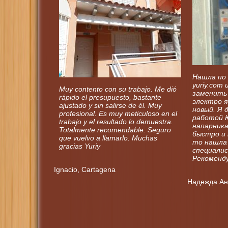
Нашла по 
yuriy.com
Muy contento con su trabajo. Me dió
заменить
rápido el presupuesto, bastante
электро я
ajustado y sin salirse de él. Muy
новый. Я 
profesional. Es muy meticuloso en el
работой 
trabajo y el resultado lo demuestra.
напарник
Totalmente recomendable. Seguro
быстро и 
que vuelvo a llamarlo. Muchas
то нашла
gracias Yuriy
специалис
Рекоменду
Ignacio, Cartagena
Надежда Анд